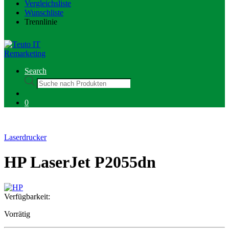
Vergleichsliste
Wunschliste
Trennlinie
Search
Products
search
0
Laserdrucker
HP LaserJet P2055dn
Verfügbarkeit:
Vorrätig