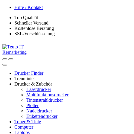
Skip
Skip
Hilfe / Kontakt
to
to
Top Qualität
navigation
content
Schneller Versand
Kostenlose Beratung
SSL-Verschlüsselung
Drucker Finder
Trennlinie
Drucker & Zubehör
Laserdrucker
Multifunktionsdrucker
Tintenstrahldrucker
Plotter
Nadeldrucker
Etikettendrucker
Toner & Tinte
Computer
Laptops