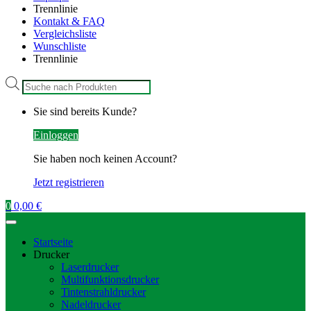
Trennlinie
Kontakt & FAQ
Vergleichsliste
Wunschliste
Trennlinie
Products
search
Sie sind bereits Kunde?
Einloggen
Sie haben noch keinen Account?
Jetzt registrieren
0
0,00
€
Startseite
Drucker
Laserdrucker
Multifunktionsdrucker
Tintenstrahldrucker
Nadeldrucker