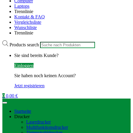
Computer
Laptops
Trennlinie
Kontakt & FAQ
Vergleichsliste
Wunschliste
Trennlinie
Products search
Sie sind bereits Kunde?
Einloggen
Sie haben noch keinen Account?
Jetzt registrieren
0
0,00
€
Startseite
Drucker
Laserdrucker
Multifunktionsdrucker
Tintenstrahldrucker