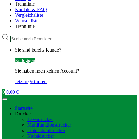
Trennlinie
Kontakt & FAQ
Vergleichsliste
Wunschliste
Trennlinie
Products
search
Sie sind bereits Kunde?
Einloggen
Sie haben noch keinen Account?
Jetzt registrieren
0
0,00
€
Startseite
Drucker
Laserdrucker
Multifunktionsdrucker
Tintenstrahldrucker
Nadeldrucker