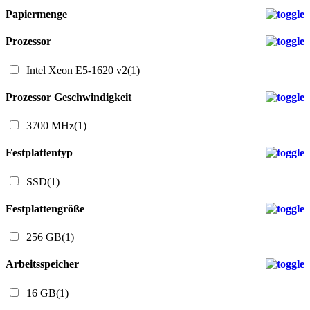
Papiermenge
Prozessor
Intel Xeon E5-1620 v2
(1)
Prozessor Geschwindigkeit
3700 MHz
(1)
Festplattentyp
SSD
(1)
Festplattengröße
256 GB
(1)
Arbeitsspeicher
16 GB
(1)