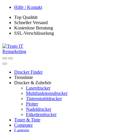
Skip
Skip
Hilfe / Kontakt
to
to
Top Qualität
navigation
content
Schneller Versand
Kostenlose Beratung
SSL-Verschlüsselung
Drucker Finder
Trennlinie
Drucker & Zubehör
Laserdrucker
Multifunktionsdrucker
Tintenstrahldrucker
Plotter
Nadeldrucker
Etikettendrucker
Toner & Tinte
Computer
Laptops