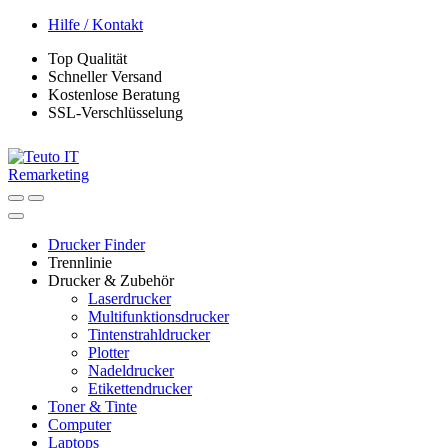
Skip
Skip
Hilfe / Kontakt
to
to
Top Qualität
navigation
content
Schneller Versand
Kostenlose Beratung
SSL-Verschlüsselung
Drucker Finder
Trennlinie
Drucker & Zubehör
Laserdrucker
Multifunktionsdrucker
Tintenstrahldrucker
Plotter
Nadeldrucker
Etikettendrucker
Toner & Tinte
Computer
Laptops