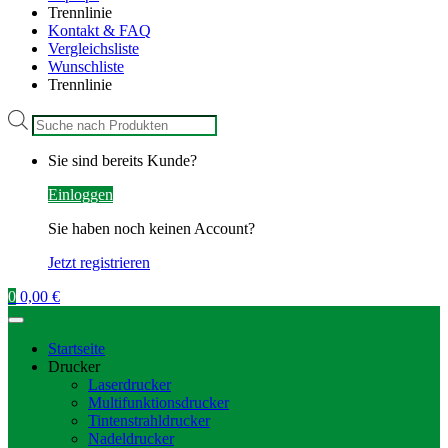
Trennlinie
Kontakt & FAQ
Vergleichsliste
Wunschliste
Trennlinie
Products
search
Sie sind bereits Kunde?
Einloggen
Sie haben noch keinen Account?
Jetzt registrieren
0
0,00
€
Startseite
Drucker
Laserdrucker
Multifunktionsdrucker
Tintenstrahldrucker
Nadeldrucker